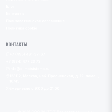
Блог
Контакты
Пользовательское соглашение
Политика cookie
КОНТАКТЫ
+7 (495) 481-37-67
+7 (934) 477 23 73
info@climatsistema.ru
123112, Москва, наб. Пресненская, д. 12, помещ.
10/45
Ежедневно с 9:00 до 21:00
© 2026 ООО “ИНТЕК”. Все права защищены