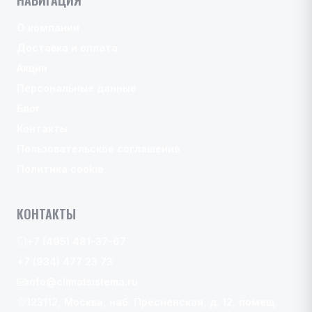
О компании
Доставка и оплата
Акции
Персональные данные
Блог
Контакты
Пользовательское соглашение
Политика cookie
КОНТАКТЫ
+7 (495) 481-37-67
+7 (934) 477 23 73
info@climatsistema.ru
123112, Москва, наб. Пресненская, д. 12, помещ.