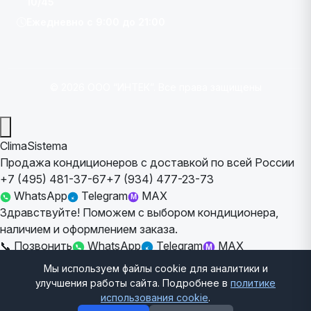
10/45
Ежедневно с 9:00 до 21:00
© 2026 ООО “ИНТЕК”. Все права защищены
ClimaSistema
Продажа кондиционеров с доставкой по всей России
+7 (495) 481-37-67
+7 (934) 477-23-73
WhatsApp
Telegram
MAX
M
Здравствуйте! Поможем с выбором кондиционера,
наличием и оформлением заказа.
📞
Позвонить
WhatsApp
Telegram
MAX
M
📦
Уточнить наличие
📝
Оставить заявку
Мы используем файлы cookie для аналитики и
улучшения работы сайта. Подробнее в
политике
Отправить
использования cookie
.