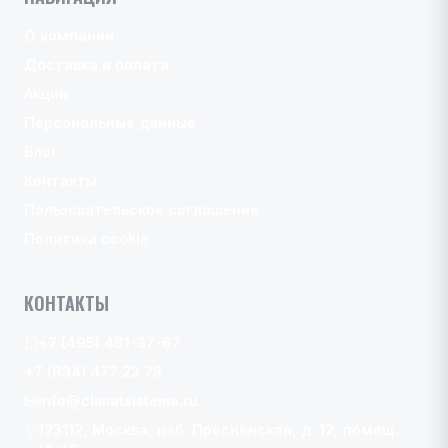
О компании
Доставка и оплата
Акции
Персональные данные
Блог
Контакты
Пользовательское соглашение
Политика cookie
КОНТАКТЫ
+7 (495) 481-37-67
+7 (934) 477 23 73
info@climatsistema.ru
123112, Москва, наб. Пресненская, д. 12, помещ.