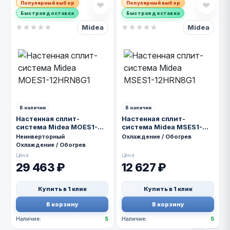
Популярный выбор
Популярный выбор
❤
❤
Быстрая доставка
Быстрая доставка
Midea
Midea
★
★
★
★
★
★
★
★
★
★
В наличии
В наличии
Настенная сплит-
Настенная сплит-
система Midea MOES1-
система Midea MSES1-
12HRN8G1
12HRN8G1
Неинверторный
Охлаждение / Обогрев
Охлаждение / Обогрев
Цена
Цена
29 463 ₽
12 627 ₽
Купить в 1 клик
Купить в 1 клик
В корзину
В корзину
Наличие:
5
Наличие:
5