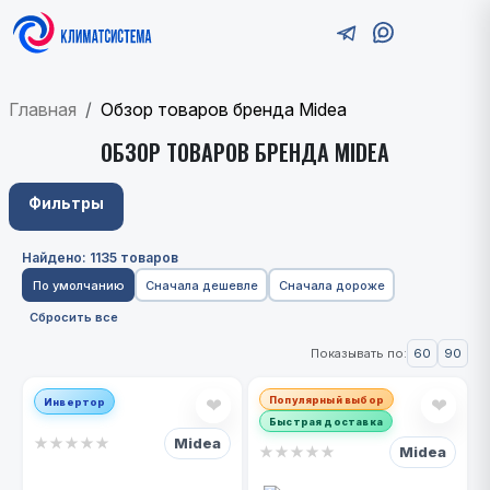
Главная
Обзор товаров бренда Midea
ОБЗОР ТОВАРОВ БРЕНДА MIDEA
Фильтры
Найдено: 1135 товаров
По умолчанию
Сначала дешевле
Сначала дороже
Сбросить все
60
90
Показывать по:
Популярный выбор
❤
❤
Инвертор
Быстрая доставка
Midea
★
★
★
★
★
Midea
★
★
★
★
★