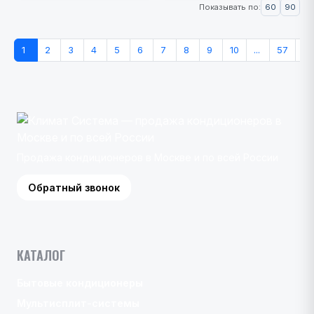
60
90
Показывать по:
1
2
3
4
5
6
7
8
9
10
...
57
»
Продажа кондиционеров в Москве и по всей России
Обратный звонок
КАТАЛОГ
Бытовые кондиционеры
Мультисплит-системы