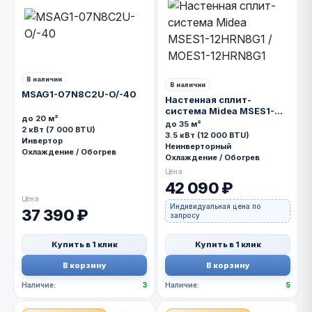
В наличии
В наличии
MSAG1-07N8C2U-O/-40
Настенная сплит-
система Midea MSES1-
до 20 м²
12HRN8G1 / MOES1-
до 35 м²
2 кВт (7 000 BTU)
12HRN8G1
3.5 кВт (12 000 BTU)
Инвертор
Неинверторный
Охлаждение / Обогрев
Охлаждение / Обогрев
Цена
42 090 ₽
Цена
Индивидуальная цена по
37 390 ₽
запросу
Купить в 1 клик
Купить в 1 клик
В корзину
В корзину
Наличие:
3
Наличие:
5