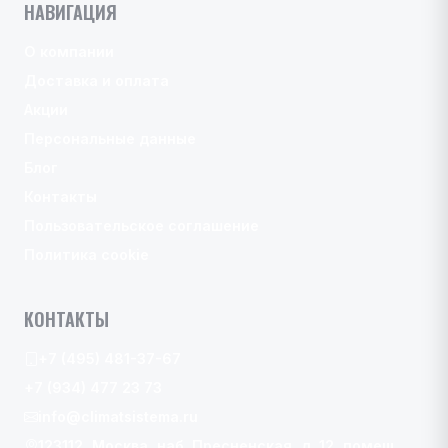
НАВИГАЦИЯ
О компании
Доставка и оплата
Акции
Персональные данные
Блог
Контакты
Пользовательское соглашение
Политика cookie
КОНТАКТЫ
+7 (495) 481-37-67
+7 (934) 477 23 73
info@climatsistema.ru
123112, Москва, наб. Пресненская, д. 12, помещ.