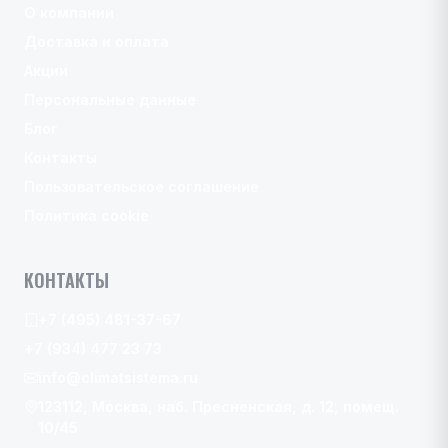
О компании
Доставка и оплата
Акции
Персональные данные
Блог
Контакты
Пользовательское соглашение
Политика cookie
КОНТАКТЫ
+7 (495) 481-37-67
+7 (934) 477 23 73
info@climatsistema.ru
123112, Москва, наб. Пресненская, д. 12, помещ.
10/45