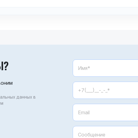
Ы?
воним
нальных данных в
ом