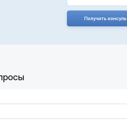
Получить консул
просы