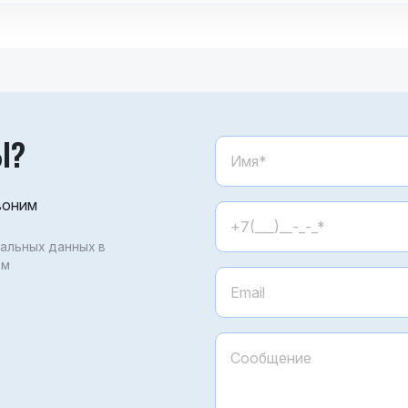
Ы?
воним
нальных данных в
ом