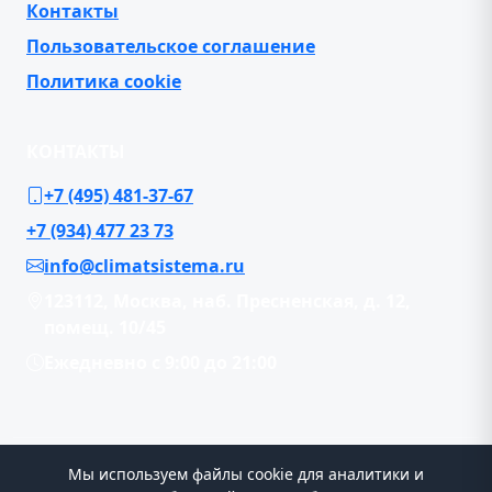
Контакты
Пользовательское соглашение
Политика cookie
КОНТАКТЫ
+7 (495) 481-37-67
+7 (934) 477 23 73
info@climatsistema.ru
123112, Москва, наб. Пресненская, д. 12,
помещ. 10/45
Ежедневно с 9:00 до 21:00
© 2026 ООО “ИНТЕК”. Все права защищены
Мы используем файлы cookie для аналитики и