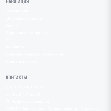
НАВИГАЦИЯ
О компании
Доставка и оплата
Акции
Персональные данные
Блог
Контакты
Пользовательское соглашение
Политика cookie
КОНТАКТЫ
+7 (495) 481-37-67
+7 (934) 477 23 73
info@climatsistema.ru
123112, Москва, наб. Пресненская, д. 12, помещ.