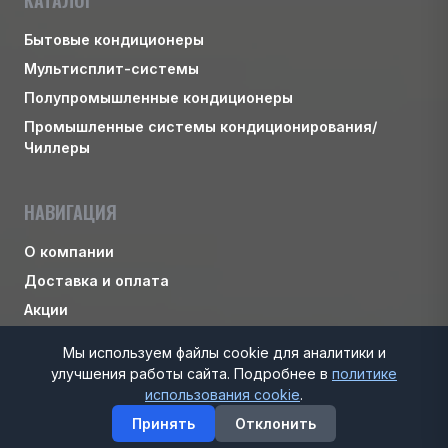
Бытовые кондиционеры
Мультисплит-системы
Полупромышленные кондиционеры
Промышленные системы кондиционирования/
Чиллеры
НАВИГАЦИЯ
О компании
Доставка и оплата
Акции
Персональные данные
Мы используем файлы cookie для аналитики и
Блог
улучшения работы сайта. Подробнее в
политике
использования cookie
.
Контакты
Принять
Отклонить
Пользовательское соглашение
Главная
Каталог
Корзина
Избранное
Контакты