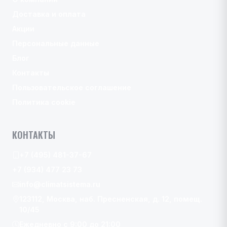
Доставка и оплата
Акции
Персональные данные
Блог
Контакты
Пользовательское соглашение
Политика cookie
КОНТАКТЫ
+7 (495) 481-37-67
+7 (934) 477 23 73
info@climatsistema.ru
123112, Москва, наб. Пресненская, д. 12, помещ.
10/45
Ежедневно с 9:00 до 21:00