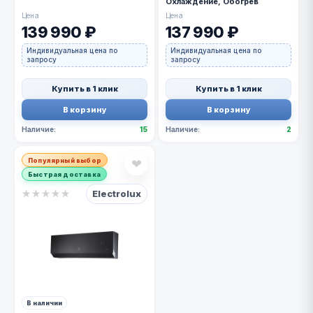
Охлаждение, Обогрев
Цена
Цена
139 990 ₽
137 990 ₽
Индивидуальная цена по
Индивидуальная цена по
запросу
запросу
Купить в 1 клик
Купить в 1 клик
В корзину
В корзину
Наличие:
15
Наличие:
2
Популярный выбор
❤
Быстрая доставка
Electrolux
★
★
★
★
★
В наличии