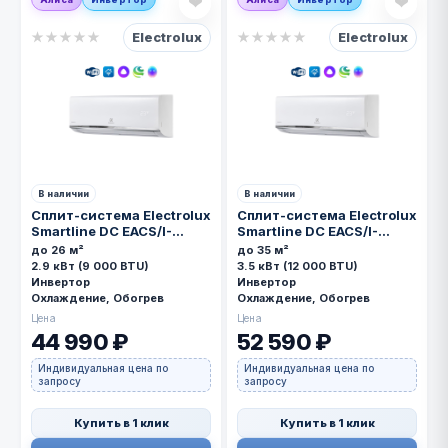
❤
❤
Electrolux
Electrolux
★
★
★
★
★
★
★
★
★
★
В наличии
В наличии
Сплит-система Electrolux
Сплит-система Electrolux
Smartline DC EACS/I-
Smartline DC EACS/I-
09HSM/N8_V3
12HSM/N8_V3
до 26 м²
до 35 м²
инверторная
2.9 кВт (9 000 BTU)
3.5 кВт (12 000 BTU)
Инвертор
Инвертор
Охлаждение, Обогрев
Охлаждение, Обогрев
Цена
Цена
44 990 ₽
52 590 ₽
Индивидуальная цена по
Индивидуальная цена по
запросу
запросу
Купить в 1 клик
Купить в 1 клик