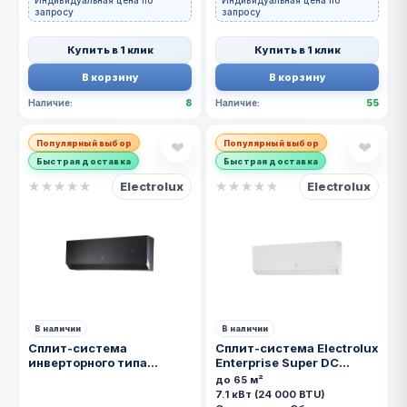
Индивидуальная цена по
Индивидуальная цена по
запросу
запросу
Купить в 1 клик
Купить в 1 клик
В корзину
В корзину
Наличие:
8
Наличие:
55
Популярный выбор
Популярный выбор
❤
❤
Быстрая доставка
Быстрая доставка
Electrolux
Electrolux
★
★
★
★
★
★
★
★
★
★
В наличии
В наличии
Сплит-система
Сплит-система Electrolux
инверторного типа
Enterprise Super DC
Electrolux Enterprise
EACS/I-24HEN-
до 65 м²
Super DC EACS/I-24HEN-
WHITE/N8_24Y
7.1 кВт (24 000 BTU)
BLACK/N8_24Y комплект