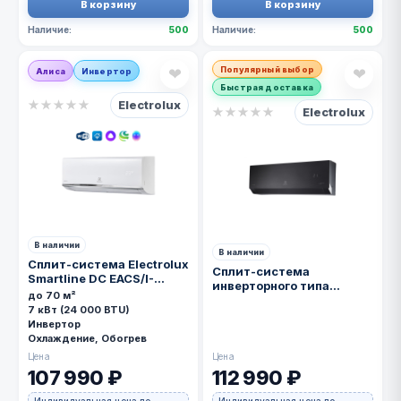
В корзину
В корзину
Наличие:
500
Наличие:
500
Популярный выбор
❤
❤
Алиса
Инвертор
Быстрая доставка
Electrolux
★
★
★
★
★
Electrolux
★
★
★
★
★
В наличии
В наличии
Сплит-система Electrolux
Сплит-система
Smartline DC EACS/I-
инверторного типа
24HSM/N8_V3
до 70 м²
Electrolux Enterprise
7 кВт (24 000 BTU)
Super DC EACS/I-18HEN-
Инвертор
BLACK/N8_24Y комплект
Охлаждение, Обогрев
Цена
Цена
107 990 ₽
112 990 ₽