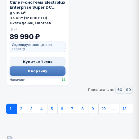
Сплит-система Electrolux
Enterprise Super DC
EACS/I-12HEN-
до 35 м²
BLACK/N8_24Y
3.5 кВт (12 000 BTU)
Охлаждение, Обогрев
Цена
89 990 ₽
Индивидуальная цена по
запросу
Купить в 1 клик
В корзину
Наличие:
74
60
90
Показывать по:
1
2
3
4
5
6
7
8
9
10
...
13
»