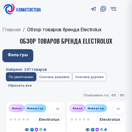
Главная
Обзор товаров бренда Electrolux
ОБЗОР ТОВАРОВ БРЕНДА ELECTROLUX
Фильтры
Найдено: 241 товаров
По умолчанию
Сначала дешевле
Сначала дороже
Сбросить все
60
90
Показывать по:
❤
❤
Алиса
Инвертор
Алиса
Инвертор
Electrolux
Electrolux
★
★
★
★
★
★
★
★
★
★