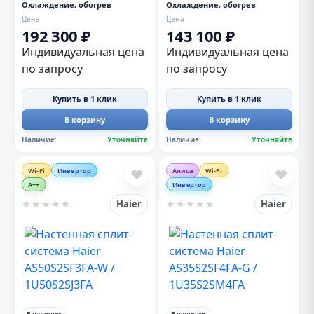
Охлаждение, обогрев
Охлаждение, обогрев
Цена
Цена
192 300 ₽
143 100 ₽
Индивидуальная цена
Индивидуальная цена
по запросу
по запросу
Купить в 1 клик
Купить в 1 клик
В корзину
В корзину
Наличие:
Уточняйте
Наличие:
Уточняйте
Wi-Fi
Инвертор
Алиса
Wi-Fi
❤
❤
A++
Инвертор
Haier
Haier
★
★
★
★
★
★
★
★
★
★
В наличии
В наличии