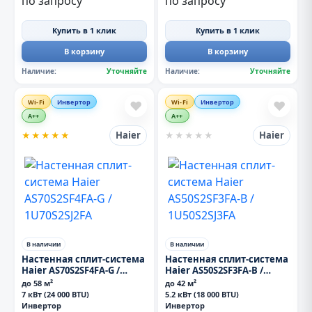
по запросу
по запросу
Купить в 1 клик
Купить в 1 клик
В корзину
В корзину
Наличие:
Уточняйте
Наличие:
Уточняйте
Wi-Fi
Инвертор
Wi-Fi
Инвертор
❤
❤
A++
A++
Haier
Haier
★
★
★
★
★
★
★
★
★
★
В наличии
В наличии
Настенная сплит-система
Настенная сплит-система
Haier AS70S2SF4FA-G /
Haier AS50S2SF3FA-B /
1U70S2SJ2FA
1U50S2SJ3FA
до 58 м²
до 42 м²
7 кВт (24 000 BTU)
5.2 кВт (18 000 BTU)
Инвертор
Инвертор