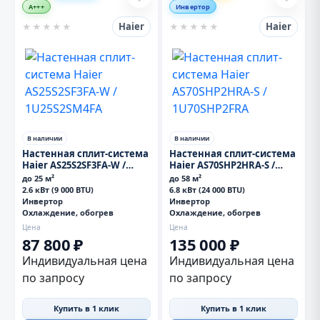
A+++
Инвертор
Haier
Haier
★
★
★
★
★
★
★
★
★
★
В наличии
В наличии
Настенная сплит-система
Настенная сплит-система
Haier AS25S2SF3FA-W /
Haier AS70SHP2HRA-S /
1U25S2SM4FA
1U70SHP2FRA
до 25 м²
до 58 м²
2.6 кВт (9 000 BTU)
6.8 кВт (24 000 BTU)
Инвертор
Инвертор
Охлаждение, обогрев
Охлаждение, обогрев
Цена
Цена
87 800 ₽
135 000 ₽
Индивидуальная цена
Индивидуальная цена
по запросу
по запросу
Купить в 1 клик
Купить в 1 клик