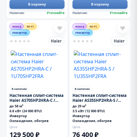
В корзину
В корзину
Наличие:
Уточняйте
Наличие:
Уточняйте
Алиса
Wi-Fi
Алиса
Wi-Fi
❤
❤
Инвертор
Инвертор
Haier
Haier
★
★
★
★
★
★
★
★
★
★
В наличии
В наличии
Настенная сплит-система
Настенная сплит-система
Haier AS70SHP2HRA-C /
Haier AS35SHP2HRA-S /
1U70SHP2FRA
1U35SHP2FRA
до 58 м²
до 29 м²
6.8 кВт (24 000 BTU)
3.5 кВт (12 000 BTU)
Инвертор
Инвертор
Охлаждение, обогрев
Охлаждение, обогрев
Цена
Цена
129 500 ₽
76 400 ₽