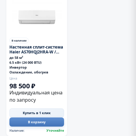
В наличии
Настенная сплит-система
Haier AS70HQJ2HRA-W /
1U70HQJ2FRA
до 58 м²
6.5 кВт (24 000 BTU)
Инвертор
Охлаждение, обогрев
Цена
98 500 ₽
Индивидуальная цена
по запросу
Купить в 1 клик
В корзину
Наличие:
Уточняйте