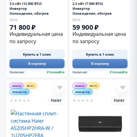
3.5 кВт (12 000 BTU)
2.3 кВт (7 000 BTU)
Инвертор
Инвертор
Охлаждение, обогрев
Охлаждение, обогрев
Цена
Цена
71 800 ₽
59 900 ₽
Индивидуальная цена
Индивидуальная цена
по запросу
по запросу
Купить в 1 клик
Купить в 1 клик
В корзину
В корзину
Наличие:
Уточняйте
Наличие:
Уточняйте
Алиса
Wi-Fi
Алиса
Wi-Fi
❤
❤
Инвертор
Инвертор
Haier
Haier
★
★
★
★
★
★
★
★
★
★