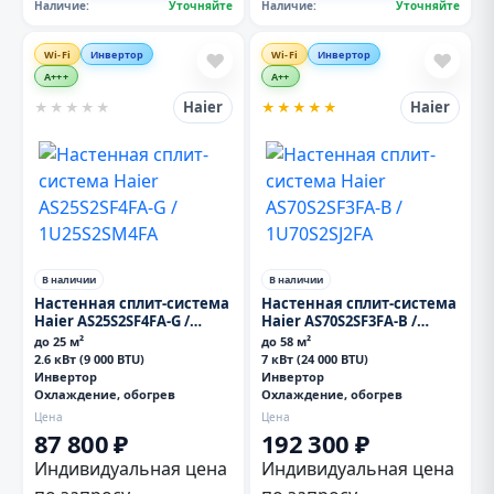
Наличие:
Уточняйте
Наличие:
Уточняйте
Wi-Fi
Инвертор
Wi-Fi
Инвертор
❤
❤
A+++
A++
Haier
Haier
★
★
★
★
★
★
★
★
★
★
В наличии
В наличии
Настенная сплит-система
Настенная сплит-система
Haier AS25S2SF4FA-G /
Haier AS70S2SF3FA-B /
1U25S2SM4FA
1U70S2SJ2FA
до 25 м²
до 58 м²
2.6 кВт (9 000 BTU)
7 кВт (24 000 BTU)
Инвертор
Инвертор
Охлаждение, обогрев
Охлаждение, обогрев
Цена
Цена
87 800 ₽
192 300 ₽
Индивидуальная цена
Индивидуальная цена