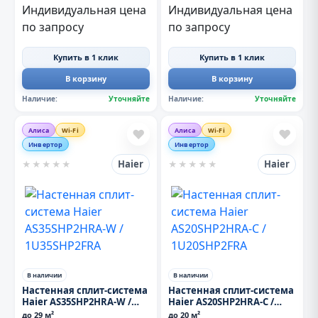
Индивидуальная цена
Индивидуальная цена
по запросу
по запросу
Купить в 1 клик
Купить в 1 клик
В корзину
В корзину
Наличие:
Уточняйте
Наличие:
Уточняйте
Алиса
Wi-Fi
Алиса
Wi-Fi
❤
❤
Инвертор
Инвертор
Haier
Haier
★
★
★
★
★
★
★
★
★
★
В наличии
В наличии
Настенная сплит-система
Настенная сплит-система
Haier AS35SHP2HRA-W /
Haier AS20SHP2HRA-C /
1U35SHP2FRA
1U20SHP2FRA
до 29 м²
до 20 м²