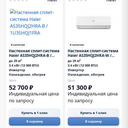
Haier
Haier
★
★
★
★
★
★
★
★
★
★
В наличии
В наличии
Настенная сплит-система
Настенная сплит-система
Haier AS35HQJ2HRA-B /
Haier AS35HQJ2HRA-W /
1U35HQJ1FRA
1U35HQJ1FRA
до 29 м²
до 29 м²
3.4 кВт (12 000 BTU)
3.4 кВт (12 000 BTU)
Инвертор
Инвертор
Охлаждение, обогрев
Охлаждение, обогрев
Цена
Цена
52 700 ₽
51 300 ₽
Индивидуальная цена
Индивидуальная цена
по запросу
по запросу
Купить в 1 клик
Купить в 1 клик
В корзину
В корзину