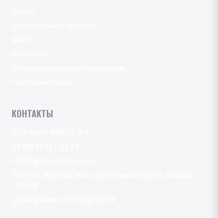
Акции
Персональные данные
Блог
Контакты
Пользовательское соглашение
Политика cookie
КОНТАКТЫ
+7 (495) 481-37-67
+7 (934) 477 23 73
info@climatsistema.ru
123112, Москва, наб. Пресненская, д. 12, помещ.
10/45
Ежедневно с 9:00 до 21:00