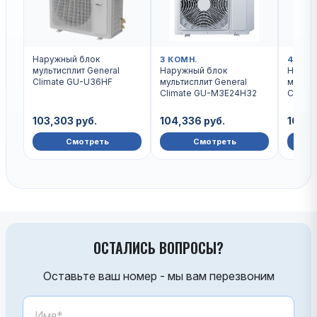
Наружный блок
3 КОМН.
4 КОМ
мультисплит General
Наружный блок
Наруж
Climate GU-U36HF
мультисплит General
мульти
Climate GU-M3E24H32
Clima
103,303 руб.
104,336 руб.
104,3
Смотреть
Смотреть
ОСТАЛИСЬ ВОПРОСЫ?
Оставьте ваш номер - мы вам перезвоним