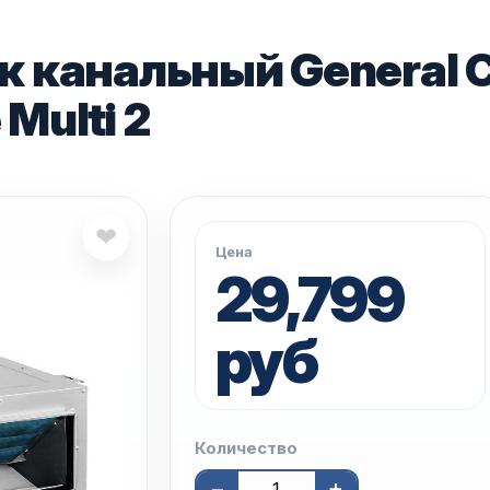
 канальный General C
Multi 2
❤
Цена
29,799
руб
Количество
−
+