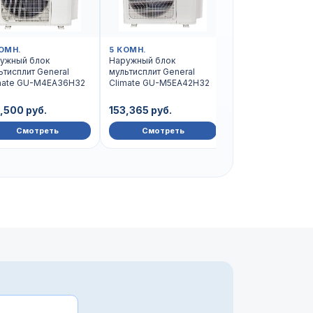
ОМН.
5 КОМН.
4 КОМН.
ужный блок
Наружный блок
Наружный блок
ьтисплит General
мультисплит General
мультисплит Gener
mate GU-M4EA36H32
Climate GU-M5EA42H32
Climate GU-M4E3
Free Multi 2
,500 руб.
153,365 руб.
158,451 руб.
Смотреть
Смотреть
Смотреть