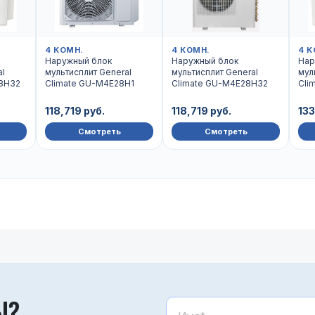
4 КОМН.
4 КОМН.
4 К
Наружный блок
Наружный блок
Нар
al
мультисплит General
мультисплит General
мул
8H32
Climate GU-M4E28H1
Climate GU-M4E28H32
Cli
118,719 руб.
118,719 руб.
133
Смотреть
Смотреть
Ы?