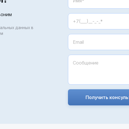
воним
нальных данных в
ом
Получить консул