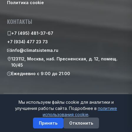
Политика cookie
КОНТАКТЫ
+7 (495) 481-37-67
+7 (934) 477 23 73
info@climatsistema.ru
123112, Москва, наб. Пресненская, д. 12, помещ.
10/45
Ежедневно с 9:00 до 21:00
© 2026 ООО “ИНТЕК”. Все права защищены
Мы используем файлы cookie для аналитики и
улучшения работы сайта. Подробнее в
политике
использования cookie
.
Принять
Отклонить
Главная
Каталог
Корзина
Избранное
Контакты