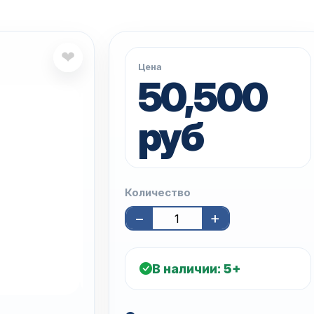
❤
Цена
50,500
руб
Количество
−
+
В наличии:
5+