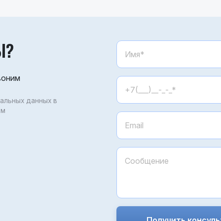
Ы?
воним
нальных данных в
ом
Получить консул