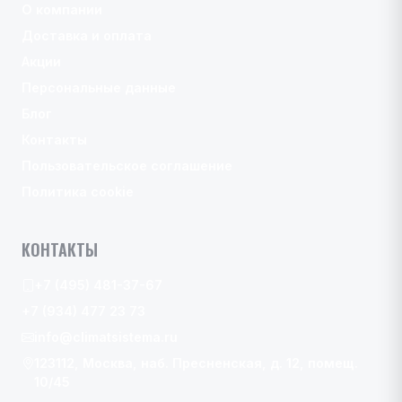
О компании
Доставка и оплата
Акции
Персональные данные
Блог
Контакты
Пользовательское соглашение
Политика cookie
КОНТАКТЫ
+7 (495) 481-37-67
+7 (934) 477 23 73
info@climatsistema.ru
123112, Москва, наб. Пресненская, д. 12, помещ.
10/45