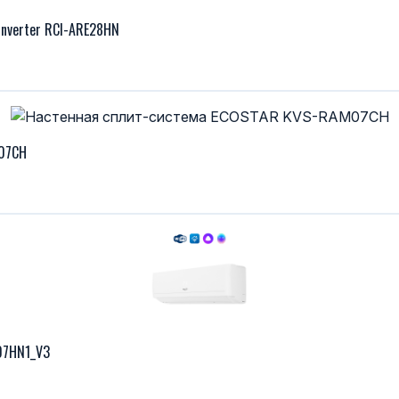
Inverter RCI-ARE28HN
M07CH
07HN1_V3