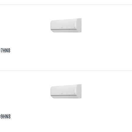
07HN8
09HN8