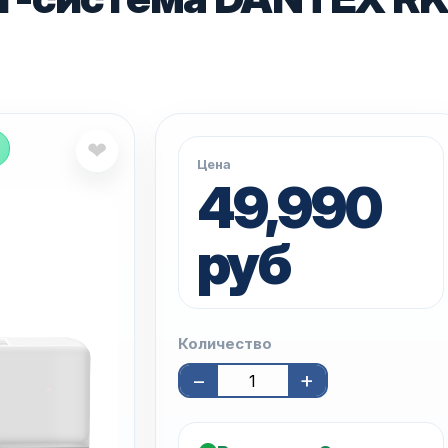
❤
Цена
49,990
руб
Количество
−
+