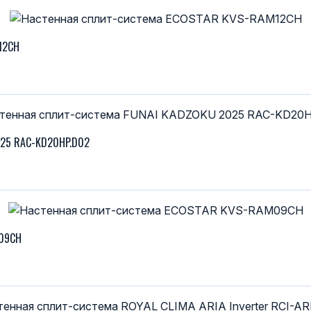
12CH
025 RAC-KD20HP.D02
M09CH