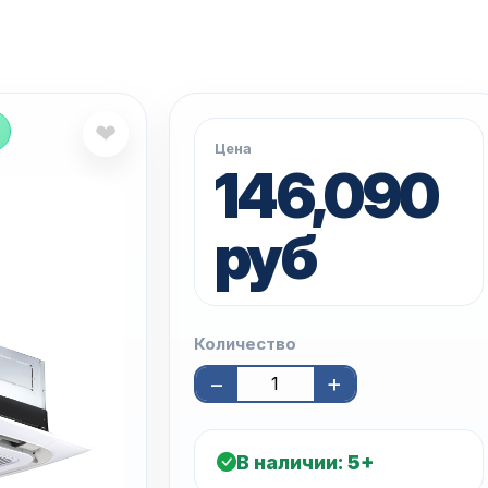
❤
Цена
146,090
руб
Количество
−
+
В наличии:
5+