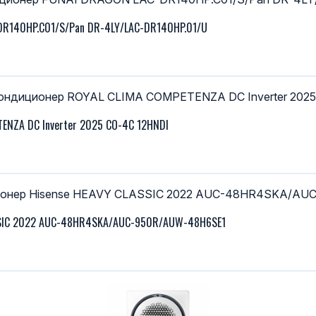
DR140HP.C01/S/Pan DR-4LY/LAC-DR140HP.01/U
ENZA DC Inverter 2025 CO-4C 12HNDI
SSIC 2022 AUC-48HR4SKA/AUC-950R/AUW-48H6SE1