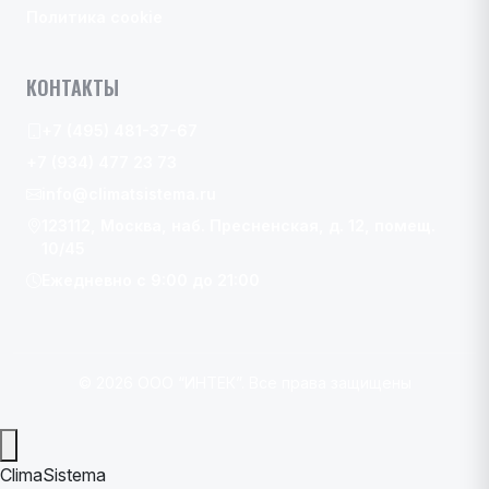
Политика cookie
КОНТАКТЫ
+7 (495) 481-37-67
+7 (934) 477 23 73
info@climatsistema.ru
123112, Москва, наб. Пресненская, д. 12, помещ.
10/45
Ежедневно с 9:00 до 21:00
© 2026 ООО “ИНТЕК”. Все права защищены
ClimaSistema