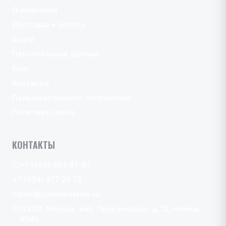
О компании
Доставка и оплата
Акции
Персональные данные
Блог
Контакты
Пользовательское соглашение
Политика cookie
КОНТАКТЫ
+7 (495) 481-37-67
+7 (934) 477 23 73
info@climatsistema.ru
123112, Москва, наб. Пресненская, д. 12, помещ.
10/45