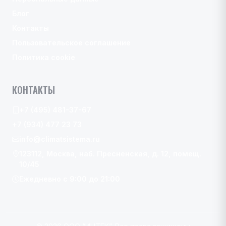
Блог
Контакты
Пользовательское соглашение
Политика cookie
КОНТАКТЫ
+7 (495) 481-37-67
+7 (934) 477 23 73
info@climatsistema.ru
123112, Москва, наб. Пресненская, д. 12, помещ.
10/45
Ежедневно с 9:00 до 21:00