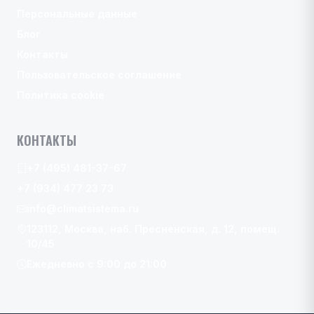
Персональные данные
Блог
Контакты
Пользовательское соглашение
Политика cookie
КОНТАКТЫ
+7 (495) 481-37-67
+7 (934) 477 23 73
info@climatsistema.ru
123112, Москва, наб. Пресненская, д. 12, помещ.
10/45
Ежедневно с 9:00 до 21:00